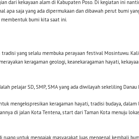
an dari kekayaan alam di Kabupaten Poso. Di kegiatan ini nant
nal apa saja yang ada dipermukaan dan dibawah perut bumi yang
membentuk bumi kita saat ini.
tradisi yang selalu membuka perayaan festival Mosintuwu. Kali
merayakan keragaman geologi, keanekaragaman hayati, kekayaan
dalah pelajar SD, SMP, SMA yang ada diwilayah sekeliling Danau 
untuk mengekspresikan keragaman hayati, tradisi budaya, dalam
ya di jalan Kota Tentena, start dari Taman Kota menuju lokasi 
di ruang untuk mengajak masyarakat luas mengenal kembali bumi