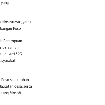
 yang
 Mosintuwu , yaitu
mbangun Poso.
lah Perempuan
r bersama ini
i diikuti 523
asyarakat
 Poso sejak tahun
ulatan desa, serta
lang filosofi