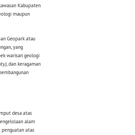
i kawasan Kabupaten
 geologi maupun
san Geopark atau
ungan, yang
pek warisan geologi
ity)
, dan keragaman
an pembangunan
umput desa atas
pengelolaan alam
 penguatan atas