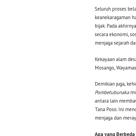
Seluruh proses bel
keanekaragaman ha
bijak. Pada akhirn
secara ekonomi, so
menjaga sejarah da
Kekayaan alam desa
Mosango, Wayamasa
Demikian juga, ke
Pombetubunaka
mi
antara lain membaw
Tana Poso. Ini men
menjaga dan meray
Apa yang Berbeda