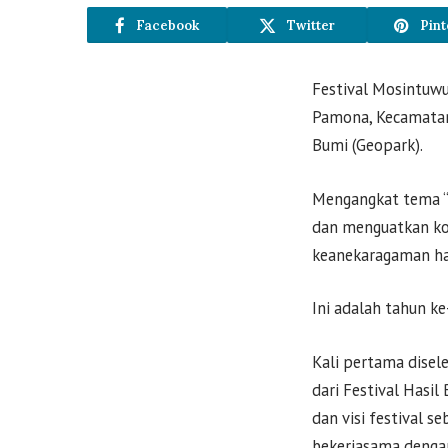
Facebook
Twitter
Pint
Festival Mosintuwu 
Pamona, Kecamatan
Bumi (Geopark).
Mengangkat tema “
dan menguatkan ko
keanekaragaman hay
Ini adalah tahun ke
Kali pertama disel
dari Festival Hasi
dan visi festival 
bekerjasama dengan