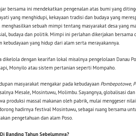
ajar bersama ini mendekatkan pengenalan atas bumi yang ditingg
yati yang menghidupi, kekayaan tradisi dan budaya yang mere
ya menghasilkan sebuah mimpi tentang masyarakat desa yang ma
sial, budaya dan politik. Mimpi ini perlahan dikerjakan bersama
n kebudayaan yang hidup dari alam serta merayakannya.
 dikelola dengan kearifan lokal misalnya pengelolaan Danau Pos
pi, Monyilo atau sistem pertanian seperti Mompaho.
hidupan masyarakat mengakar pada kebudayaan
Pombepotowe, 
salnya Mesale, Mosintuwu, Molimbu. Sayangnya, globalisasi dan
a produksi massal makanan oleh pabrik, mulai menggeser nilai
dorong hadirnya festival Mosintuwu, sebagai ruang bersama unt
akan pengetahuan dan alam Poso.
 Di Banding Tahun Sebelumnya?