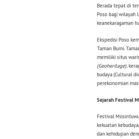
Berada tepat di te
Poso bagi wilayah l
keanekaragaman ha
Ekspedisi Poso ke
Taman Bumi. Taman 
memiliki situs war
(Geoheritage),
kera
budaya (Cultural di
perekonomian masy
Sejarah Festival 
Festival Mosintuwu
kekuatan kebudaya
dan kehidupan deng