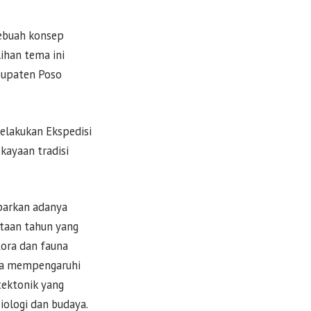
sebuah konsep
ihan tema ini
bupaten Poso
elakukan Ekspedisi
kayaan tradisi
barkan adanya
utaan tahun yang
flora dan fauna
rta mempengaruhi
tektonik yang
ologi dan budaya.