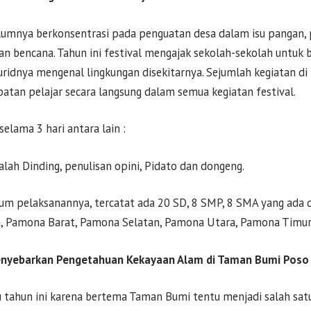
belumnya berkonsentrasi pada penguatan desa dalam isu pangan
 dan bencana. Tahun ini festival mengajak sekolah-sekolah untu
idnya mengenal lingkungan disekitarnya. Sejumlah kegiatan di f
batan pelajar secara langsung dalam semua kegiatan festival.
elama 3 hari antara lain :
alah Dinding, penulisan opini, Pidato dan dongeng.
lum pelaksanannya, tercatat ada 20 SD, 8 SMP, 8 SMA yang ada 
 Pamona Barat, Pamona Selatan, Pamona Utara, Pamona Timur
nyebarkan Pengetahuan Kekayaan Alam di Taman Bumi Poso
 tahun ini karena bertema Taman Bumi tentu menjadi salah sat