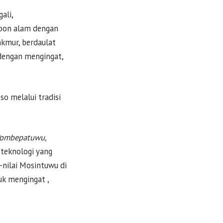
ali,
spon alam dengan
kmur, berdaulat
 dengan mengingat,
o melalui tradisi
Pombepatuwu,
 teknologi yang
-nilai Mosintuwu di
uk mengingat ,