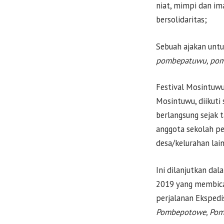
niat, mimpi dan im
bersolidaritas;
Sebuah ajakan untu
pombepatuwu, po
Festival Mosintuwu
Mosintuwu, diikuti 
berlangsung sejak 
anggota sekolah p
desa/kelurahan lai
Ini dilanjutkan da
2019 yang membica
perjalanan Ekspedi
Pombepotowe, Pom