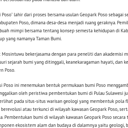
Poso” lahir dari proses bersama usulan Geopark Poso sebagai 
upaten Poso, dimana desa-desa menjadi ruang geraknya. Pemil
ebuah mimpi bersama tentang konsep semesta kehidupan di Ka
kup yang namanya Taman Bumi.
ut Mosintuwu bekerjasama dengan para peneliti dan akademisi m
uri sejarah bumi yang ditinggali, keanekaragaman hayati, dan ke
en Poso.
isi Poso ini menemukan bentuk permukaan bumi Poso menggam
itinggalkan oleh peristiwa pembentukan bumi di Pulau Sulawesi j
ni terlihat pada situs-situs warisan geologi yang membentuk pola 
 berevolusi atau terkunci di wilayah kawasan Geopark Poso, se
a. Pembentukan bumi di wilayah kawasan Geopark Poso secara 
nen ekosistem alam dan budaya di dalamnya yaitu geologi, bi