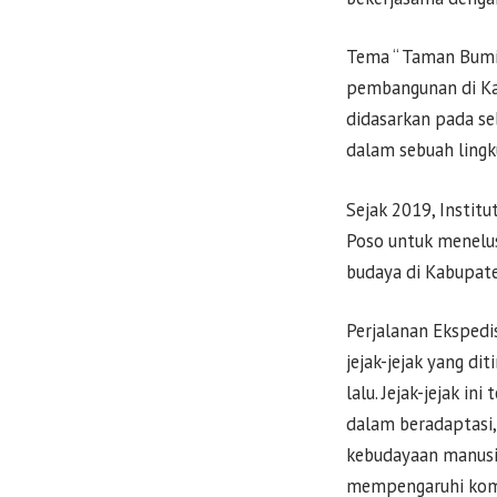
Tema “ Taman Bumi 
pembangunan di Kab
didasarkan pada s
dalam sebuah ling
Sejak 2019, Instit
Poso untuk menelus
budaya di Kabupat
Perjalanan Eksped
jejak-jejak yang d
lalu. Jejak-jejak i
dalam beradaptasi,
kebudayaan manusi
mempengaruhi kompo