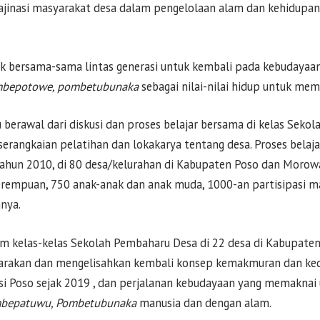
ajinasi masyarakat desa dalam pengelolaan alam dan kehidupan
k bersama-sama lintas generasi untuk kembali pada kebudayaan
mbepotowe, pombetubunaka
sebagai nilai-nilai hidup untuk me
 berawal dari diskusi dan proses belajar bersama di kelas Seko
serangkaian pelatihan dan lokakarya tentang desa. Proses belaja
tahun 2010, di 80 desa/kelurahan di Kabupaten Poso dan Morowal
erempuan, 750 anak-anak dan anak muda, 1000-an partisipasi m
nnya.
lam kelas-kelas Sekolah Pembaharu Desa di 22 desa di Kabupaten
rakan dan mengelisahkan kembali konsep kemakmuran dan keda
si Poso sejak 2019 , dan perjalanan kebudayaan yang memaknai u
bepatuwu, Pombetubunaka
manusia dan dengan alam.