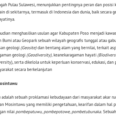
ngah Pulau Sulawesi, menunjukkan pentingnya peran dan posis
ain di sekitarnya, termasuk di Indonesia dan dunia, baik secara
yatinya.
mudian menghasilkan usulan agar Kabupaten Poso menjadi kawa
Bumi atau Geopark sebuah wilayah geografis tunggal atau gab
isan geologi
(Geosite)
dan bentang alam yang bernilai, terkait as
gaman geologi
(Geodiversity),
keanekaragaman hayati
(Biodivers
versity), serta dikelola untuk keperluan konservasi, edukasi, d
arakat secara berkelanjutan
Mosintuwu
 adalah sebuah proklamasi kebudayaan dari masyarakat akar r
an Mosintuwu yang memiliki pengetahuan, kearifan dalam hal 
an nilai
pombepatuwu, pombepotowe, pombetubunaka.
Sebuah