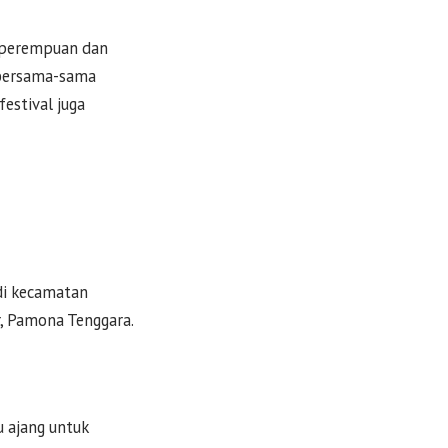
, perempuan dan
k bersama-sama
estival juga
di kecamatan
, Pamona Tenggara.
u ajang untuk